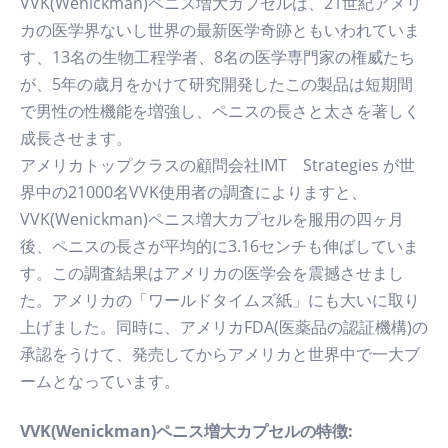
VVK(Wenickman)ペニス増大カプセルは、21世紀アメリ
カの医学界ないし世界の最新医学奇跡ともいわれていま
す、13名の生物工程学者、8名の医学専門家の権威たち
が、5年の歳月をかけて研究開発したこの製品は短期間
で男性の性機能を増強し、ペニスの長さと太さを著しく
成長させます。
アメリカトップクラスの顧問会社IMT Strategies が世
界中の21000名VVK使用者の調査によりますと、
VVK(Wenickman)ペニス増大カプセルを服用の四ヶ月
後、ペニスの長さが平均的に3.16センチも伸ばしていま
す。この調査結果はアメリカの医学会を震撼させまし
た。アメリカの「ワールドタイムズ紙」にも大いに取り
上げました。同時に、アメリカFDA(医薬品の認証機構)の
承認をうけて、発売してからアメリカと世界中で一大ブ
ームとなっています。
VVK(Wenickman)ペニス増大カプセルの特徴: