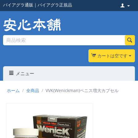
バイアグラ通販
｜
バイアグラ正規品
カートは空です
メニュー
ホーム
/
全商品
/
VVK(Wenickman)ペニス増大カプセル