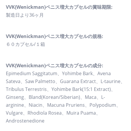
VVK(Wenickman)ペニス増大カプセルの賞味期限:
製造日より36ヶ月
VVK(Wenickman)ペニス増大カプセルの規格:
６０カプセル/１箱
VVK(Wenickman)ペニス増大カプセルの成分:
Epimedium Saggitatum、Yohimbe Bark、Avena
Sateva、Saw Palmetto、Guarana Extract、L-taurine、
Tribulus Terrestris、Yohimbe Bark(15:1 Extract)、
Ginseng、Bland(Korean/Siberian)、Maca、L-
arginine、Niacin、Macuna Pruriens、Polypodium、
Vulgare、Rhodiola Rosea、Muira Puama、
Androstenedione