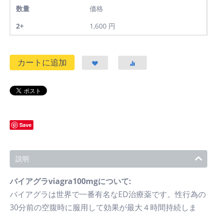
数量
価格
2+
1,600
円
カートに追加
Save
説明
バイアグラviagra100mgについて:
バイアグラは世界で一番有名なED治療薬です。性行為の
30分前の空腹時に服用して効果が最大４時間持続しま