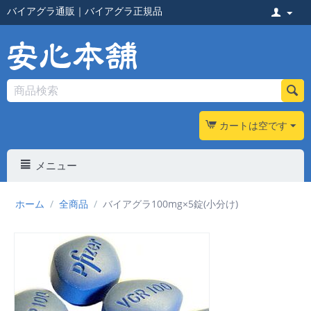
バイアグラ通販
｜
バイアグラ正規品
カートは空です
メニュー
ホーム
/
全商品
/
バイアグラ100mg×5錠(小分け)