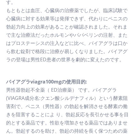
す。
もともとは血圧、心臓病の治療薬でしたが、臨床試験で
心臓病に対する効果等は発揮できず、代わりにペニスの
勃起力向上の効果があることが確認されました。それま
で主な治療法だったホルモンやパパベリンの注射、また
はプロステーシスの注入などに比べ、バイアグラは口か
ら飲む錠剤で格段に治療が易しくなりました。バイアグ
ラの登場は男性ED患者の世界を劇的に変えたのです。
バイアグラviagra100mgの使用目的:
男性器勃起不全薬（ ED治療薬） です。バイアグラ
(VIAGRA成分名:クエン酸シルデナフィル）という酵素阻
害剤で、ペニス（男性器）の勃起を解消させる酵素の働
きを阻害することによ り、勃起反応を長引かせる事を目
的とする薬品です。性欲を増加させる薬品ではありませ
ん。勃起するのを助け、勃起の持続を長く保つための薬