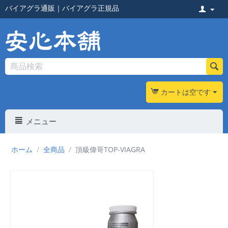
バイアグラ通販
｜
バイアグラ正規品
カートは空です
メニュー
ホーム
/
全商品
/
頂級偉哥TOP-VIAGRA