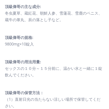
頂級偉哥の主な成分:
冬虫夏草、蔵紅花、朝鮮人参、雪蓮花、雪鹿のペニス、
蔵牛の睾丸、辰の落とし子など。
頂級偉哥の規格:
9800mg×10錠入
頂級偉哥の用法用量:
セックスの１０分～１５分前に、温かい水と一緒に１錠
飲んでください。
頂級偉哥の保管方法：
（1）直射日光の当たらない涼しい場所で保管してくだ
さい。