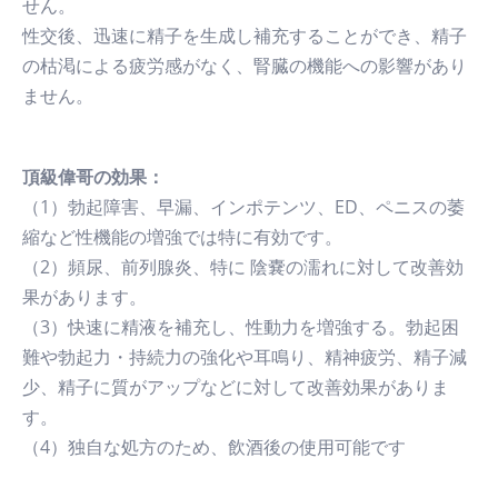
せん。
性交後、迅速に精子を生成し補充することができ、精子
の枯渇による疲労感がなく、腎臓の機能への影響があり
ません。
頂級偉哥の効果：
（1）勃起障害、早漏、インポテンツ、ED、ペニスの萎
縮など性機能の増強では特に有効です。
（2）頻尿、前列腺炎、特に 陰嚢の濡れに対して改善効
果があります。
（3）快速に精液を補充し、性動力を増強する。勃起困
難や勃起力・持続力の強化や耳鳴り、精神疲労、精子減
少、精子に質がアップなどに対して改善効果がありま
す。
（4）独自な処方のため、飲酒後の使用可能です