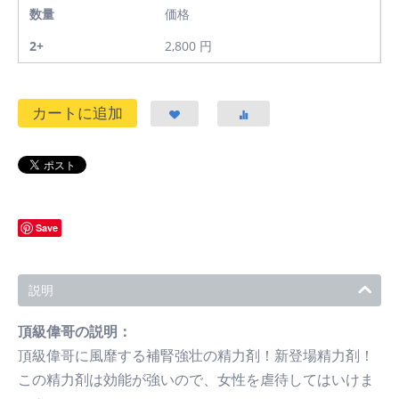
数量
価格
2+
2,800
円
カートに追加
Save
説明
頂級偉哥の説明：
頂級偉哥に風靡する補腎強壮の精力剤！新登場精力剤！
この精力剤は効能が強いので、女性を虐待してはいけま