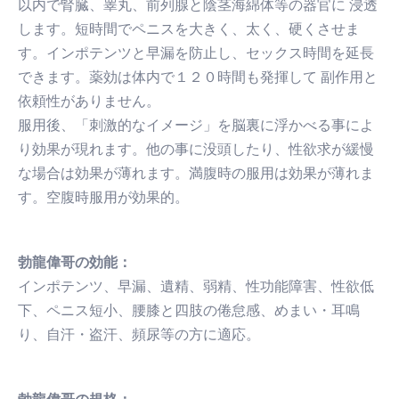
以内で腎臓、睾丸、前列腺と陰茎海綿体等の器官に 浸透
します。短時間でペニスを大きく、太く、硬くさせま
す。インポテンツと早漏を防止し、セックス時間を延長
できます。薬効は体内で１２０時間も発揮して 副作用と
依頼性がありません。
服用後、「刺激的なイメージ」を脳裏に浮かべる事によ
り効果が現れます。他の事に没頭したり、性欲求が緩慢
な場合は効果が薄れます。満腹時の服用は効果が薄れま
す。空腹時服用が効果的。
勃龍偉哥の効能：
インポテンツ、早漏、遺精、弱精、性功能障害、性欲低
下、ペニス短小、腰膝と四肢の倦怠感、めまい・耳鳴
り、自汗・盗汗、頻尿等の方に適応。