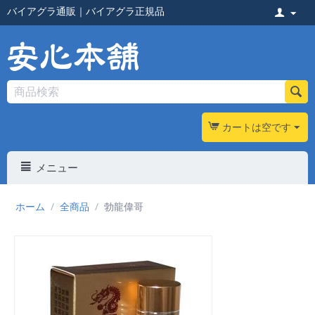
バイアグラ通販
｜
バイアグラ正規品
カートは空です
メニュー
ホーム
/
全商品
/
勃龍偉哥