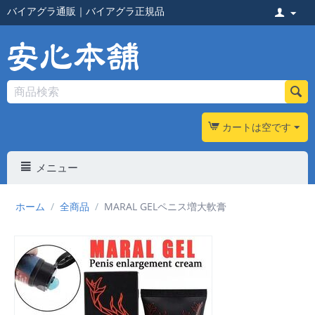
バイアグラ通販
｜
バイアグラ正規品
カートは空です
メニュー
ホーム
/
全商品
/
MARAL GELペニス増大軟膏