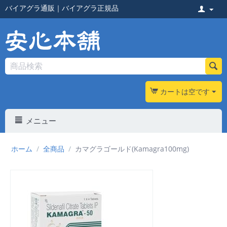
バイアグラ通販
｜
バイアグラ正規品
カートは空です
メニュー
ホーム
/
全商品
/
カマグラゴールド(Kamagra100mg)