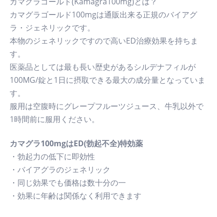
カマグラゴールド(Kamagra100mg)とは？
カマグラゴールド100mgは通販出来る正規のバイアグ
ラ・ジェネリックです。
本物のジェネリックですので高いED治療効果を持ちま
す。
医薬品としては最も長い歴史があるシルデナフィルが
100MG/錠と1日に摂取できる最大の成分量となっていま
す。
服用は空腹時にグレープフルーツジュース、牛乳以外で
1時間前に服用ください。
カマグラ100mgはED(勃起不全)特効薬
・勃起力の低下に即効性
・バイアグラのジェネリック
・同じ効果でも価格は数十分の一
・効果に年齢は関係なく利用できます