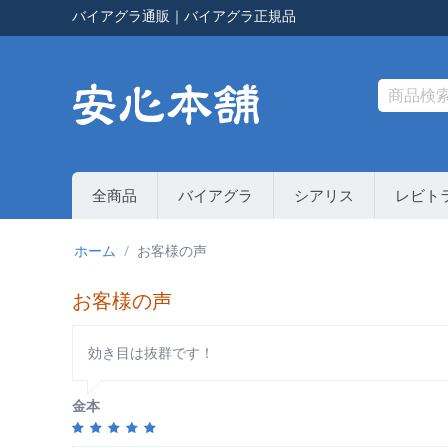
バイアグラ通販
｜
バイアグラ正規品
全商品
バイアグラ
シアリス
レビト
ホーム
/
お客様の声
お客様の声
効き目は抜群です！
金本