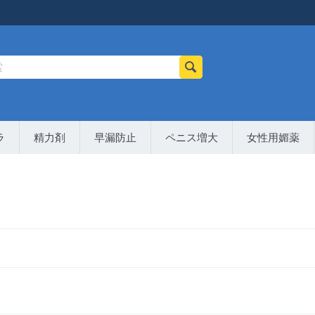
ラ
精力剤
早漏防止
ペニス増大
女性用媚薬