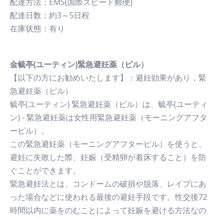
配達方法：EMS(国際スピード郵便)
配達日数：約3～5日程
在庫状態：有り
金毓亭(ユーティン)緊急避妊薬（ピル）
【以下の方にお勧めいたします】：避妊効果があり，緊
急避妊薬（ピル）
毓亭(ユーティン) 緊急避妊薬（ピル）は、毓亭(ユーティ
ン) - 緊急避妊薬は女性用緊急避妊薬（モーニングアフタ
ーピル）。
この緊急避妊薬（モーニングアフターピル）を使うと、
避妊に失敗した際、妊娠（受精卵が着床すること）を防
ぐことができます。
緊急避妊法とは、コンドームの破損や脱落、レイプにあ
った場合などに使われる最後の避妊手段です。性交後72
時間以内に薬をのむことによって妊娠を避ける方法なの