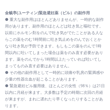
金毓亭(ユーティン)緊急避妊薬（ピル）の副作用
● 重大な副作用はほとんどありませんが、一時的な副作
用があります。副作用のほとんどは吐き気と嘔吐です。
以前にホルモン剤をのんで吐き気がでたことがある人な
らこの薬をのむ1時間前に吐き気止めをのんでおくとか
なり吐き気が予防できます。もしもこの薬をのんで1時
間以内に吐いてしまった場合は薬をのみ直す必要があり
ます。薬をのんでから1時間以上たっていれば吐いてし
まってものみ直す必要はありません。
● その他の副作用として一時的に頭痛や乳房の緊満感や
少量の性器出血が起こることがあります。
● 緊急避妊ピル服用後、ほとんどの女性（98％）は21日
以内に月経が来ます。大多数は予定の時期に次回の月経
が来ますが、まれに遅れたり早くなったりすることがあ
ります。