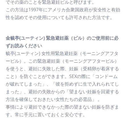
でその薬のことを緊急避妊ピルと呼びます。
この方法は1997年にアメリカ合衆国政府が安全性と有効
性を認めてその使用についても許可された方法です。
金毓亭(ユーティン) 緊急避妊薬（ピル）のご使用前に必
ずお読みください
毓亭(ユーティン) 女性用緊急避妊薬（モーニングアフタ
ーピル）。この緊急避妊薬（モーニングアフターピル）
を使うと、避妊に失敗した際、妊娠（受精卵が着床する
こと）を防ぐことができます。SEXの際に「コンドーム
が破れてしまった」、「彼を拒めずに生で入れられてし
まった」、避妊の失敗からの「望まない妊娠を回避する
方法を確保しておきたい女性たちの必需品」 。
事情により避妊できなかった際の望まない妊娠を防ぎま
す。常に手元に置いておくと安心です。