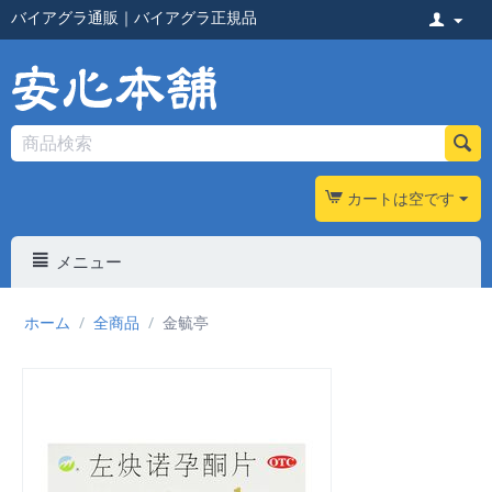
バイアグラ通販
｜
バイアグラ正規品
カートは空です
メニュー
ホーム
/
全商品
/
金毓亭