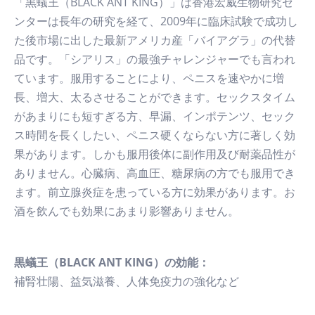
「黒蟻王（BLACK ANT KING）」は香港宏威生物研究セ
ンターは長年の研究を経て、2009年に臨床試験で成功し
た後市場に出した最新アメリカ産「バイアグラ」の代替
品です。「シアリス」の最強チャレンジャーでも言われ
ています。服用することにより、ペニスを速やかに増
長、増大、太るさせることができます。セックスタイム
があまりにも短すぎる方、早漏、インポテンツ、セック
ス時間を長くしたい、ペニス硬くならない方に著しく効
果があります。しかも服用後体に副作用及び耐薬品性が
ありません。心臓病、高血圧、糖尿病の方でも服用でき
ます。前立腺炎症を患っている方に効果があります。お
酒を飲んでも効果にあまり影響ありません。
黒蟻王（BLACK ANT KING）の効能：
補腎壮陽、益気滋養、人体免疫力の強化など