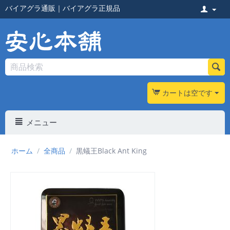
バイアグラ通販
｜
バイアグラ正規品
カートは空です
メニュー
ホーム
/
全商品
/
黒蟻王Black Ant King