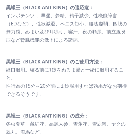
黒蟻王（BLACK ANT KING）の適応症：
インポテンツ 、早漏、夢精、精子減少、性機能障害
（EDなど）、性欲減退、ペニス短小、腰膝虚弱、四肢の
無力感、めまい及び耳鳴り、寝汗、夜の頻尿、前立腺炎
症など腎臓機能の低下による諸病。
黒蟻王（BLACK ANT KING）のご使用方法：
経口服用。寝る前に1錠をぬるま湯と一緒に服用するこ
と。
性行為の15分～20分前に１錠服用すれば効果がなお期待
できるそうです。
黒蟻王（BLACK ANT KING）の成分：
冬虫夏草、藏紅花、高麗人参、雪蓮花、雪鹿鞭、ヤクの
睾丸、海馬など。